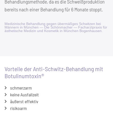
Behand­lungs­me­tho­de, da es die Schweiß­pro­duk­ti­on
bereits nach einer Behand­lung für 6 Mona­te stoppt.
Medi­zi­ni­sche Behand­lung gegen über­mäß­ges Schwit­zen bei
Män­nern in Mün­chen — Die Schön­ma­cher — Fach­arzt­pra­xis für
ästhe­ti­sche Medi­zin und Kos­me­tik in Mün­chen Bogenhausen.
Vor­tei­le der Anti-Schwitz-Behand­lung mit
Botulinumtoxin®
schmerz­arm
kei­ne Ausfallzeit
äußerst effek­tiv
risi­ko­arm