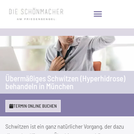
Über­mä­ßi­ges Schwit­zen (Hyper­hi­dro­se)
behan­deln in München
TER­MIN ONLINE BUCHEN
Schwit­zen ist ein ganz natür­li­cher Vor­gang, der dazu