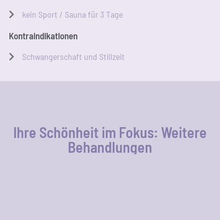
kein Sport / Sau­na für 3 Tage
Kon­tra­in­di­ka­tio­nen
Schwan­ger­schaft und Stillzeit
Ihre Schön­heit im Fokus: Wei­te­re
Behandlungen