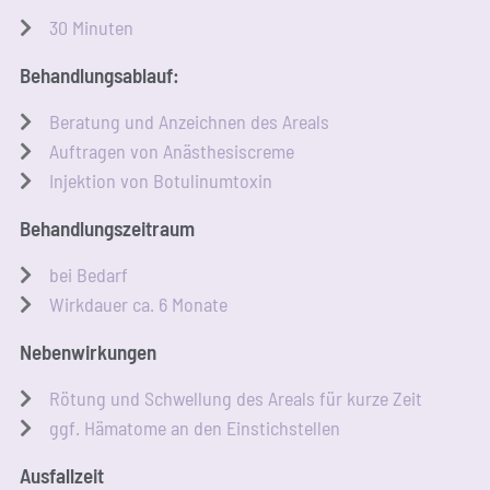
30 Minu­ten
Behand­lungs­ab­lauf:
Bera­tung und Anzeich­nen des Areals
Auf­tra­gen von Anästhesiscreme
Injek­ti­on von Botulinumtoxin
Behand­lungs­zeit­raum
bei Bedarf
Wirk­dau­er ca. 6 Monate
Neben­wir­kun­gen
Rötung und Schwel­lung des Are­als für kur­ze Zeit
ggf. Häma­to­me an den Einstichstellen
Aus­fall­zeit