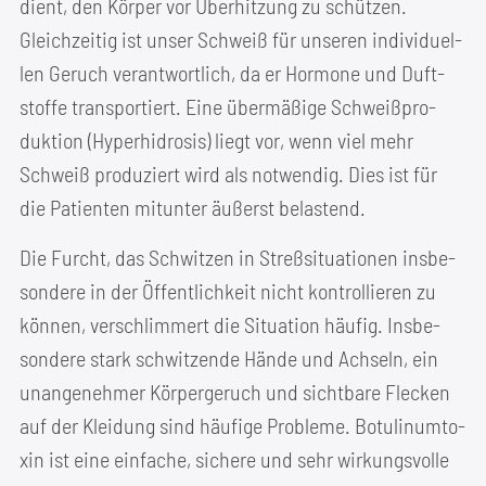
dient, den Kör­per vor Über­hit­zung zu schüt­zen.
Gleich­zei­tig ist unser Schweiß für unse­ren indi­vi­du­el­
len Geruch ver­ant­wort­lich, da er Hor­mo­ne und Duft­
stof­fe trans­por­tiert. Eine über­mä­ßi­ge Schweiß­pro­
duk­ti­on (Hyper­hi­dro­sis) liegt vor, wenn viel mehr
Schweiß pro­du­ziert wird als not­wen­dig. Dies ist für
die Pati­en­ten mit­un­ter äußerst belastend.
Die Furcht, das Schwit­zen in Streß­si­tua­tio­nen ins­be­
son­de­re in der Öffent­lich­keit nicht kon­trol­lie­ren zu
kön­nen, ver­schlim­mert die Situa­ti­on häu­fig. Ins­be­
son­de­re stark schwit­zen­de Hän­de und Ach­seln, ein
unan­ge­neh­mer Kör­per­ge­ruch und sicht­ba­re Fle­cken
auf der Klei­dung sind häu­fi­ge Pro­ble­me. Botu­li­num­to­
xin ist eine ein­fa­che, siche­re und sehr wir­kungs­vol­le