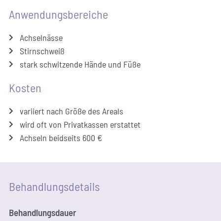
Anwen­dungs­be­rei­che
Ach­sel­näs­se
Stirn­schweiß
stark schwit­zen­de Hän­de und Füße
Kos­ten
vari­iert nach Grö­ße des Areals
wird oft von Pri­vat­kas­sen erstattet
Ach­seln beid­seits 600 €
Behand­lungs­de­tails
Behand­lungs­dau­er