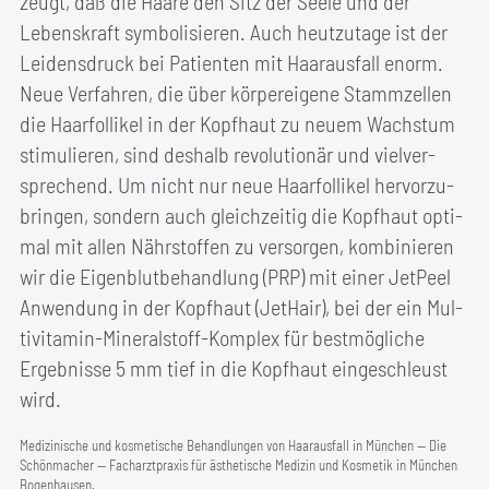
zeugt, daß die Haa­re den Sitz der See­le und der
Lebens­kraft sym­bo­li­sie­ren. Auch heut­zu­ta­ge ist der
Lei­dens­druck bei Pati­en­ten mit Haar­aus­fall enorm.
Neue Ver­fah­ren, die über kör­per­ei­ge­ne Stamm­zel­len
die Haar­fol­li­kel in der Kopf­haut zu neu­em Wachs­tum
sti­mu­lie­ren, sind des­halb revo­lu­tio­när und viel­ver­
spre­chend. Um nicht nur neue Haar­fol­li­kel her­vor­zu­
brin­gen, son­dern auch gleich­zei­tig die Kopf­haut opti­
mal mit allen Nähr­stof­fen zu ver­sor­gen, kom­bi­nie­ren
wir die Eigen­blut­be­hand­lung (PRP) mit einer Jet­Peel
Anwen­dung in der Kopf­haut (Jet­Hair), bei der ein Mul­
ti­vit­amin-Mine­ral­stoff-Kom­plex für best­mög­li­che
Ergeb­nis­se 5 mm tief in die Kopf­haut ein­ge­schleust
wird.
Medi­zi­ni­sche und kos­me­ti­sche Behand­lun­gen von Haar­aus­fall in Mün­chen — Die
Schön­ma­cher — Fach­arzt­pra­xis für ästhe­ti­sche Medi­zin und Kos­me­tik in Mün­chen
Bogenhausen.