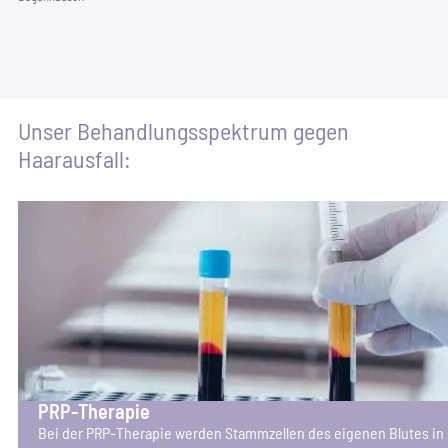
Unser Behand­lungs­spek­trum gegen
Haarausfall:
PRP-The­ra­pie
Bei der PRP-The­ra­pie wer­den Stamm­zel­len des eige­nen Blu­tes in e