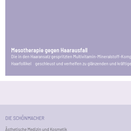
Meso­the­ra­pie gegen Haarausfall
Die in den Haar­an­satz gespritz­ten Mul­ti­vit­amin-Mine­ral­stoff-Kom­
Haar­fol­li­kel geschleust und ver­hel­fen zu glän­zen­den und kräf­ti
DIE SCHÖNMACHER
Ästhetische Medizin und Kosmetik