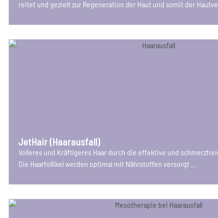
rei­tet und gezielt zur Rege­ne­ra­ti­on der Haut und somit der Haut
Jet­Hair (Haar­aus­fall)
Vol­le­res und Kräf­ti­ge­res Haar durch die effek­ti­ve und schmerz­fr
Die Haar­fol­li­kel wer­den opti­mal mit Nähr­stof­fen versorgt …