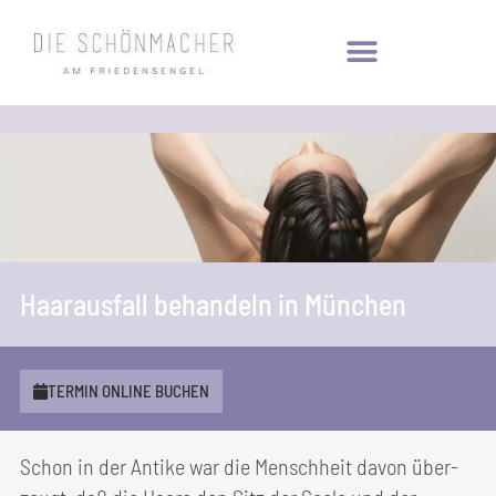
Haar­aus­fall behan­deln in München
TER­MIN ONLINE BUCHEN
Schon in der Anti­ke war die Mensch­heit davon über­