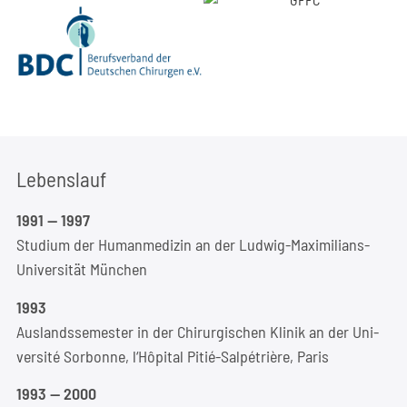
Lebens­lauf
1991 — 1997
Stu­di­um der Human­me­di­zin an der Lud­wig-Maxi­mi­li­ans-
Uni­ver­si­tät München
1
993
Aus­lands­se­mes­ter in der Chir­ur­gi­schen Kli­nik an der Uni­
ver­si­té Sor­bon­ne, l‘Hôpital Pitié-Sal­pé­triè­re, Paris
1993 — 2000