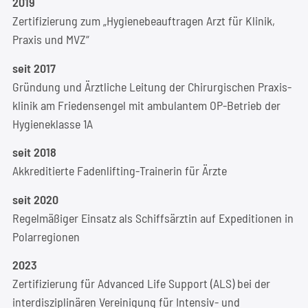
2019
Zer­ti­fi­zie­rung zum „Hygie­ne­be­auf­tra­gen Arzt für Kli­nik,
Pra­xis und MVZ“
seit 2017
Grün­dung und Ärzt­li­che Lei­tung der Chir­ur­gi­schen Pra­xis­
kli­nik am Frie­dens­en­gel mit ambu­lan­tem OP-Betrieb der
Hygie­n­e­klas­se 1A
seit 2018
Akkre­di­tier­te Faden­lif­ting-Trai­ne­rin für Ärzte
seit 2020
Regel­mä­ßi­ger Ein­satz als Schiffs­ärz­tin auf Expe­di­tio­nen in
Polarregionen
2023
Zer­ti­fi­zie­rung für Advan­ced Life Sup­port (ALS) bei der
inter­dis­zi­pli­nä­ren Ver­ei­ni­gung für Inten­siv- und