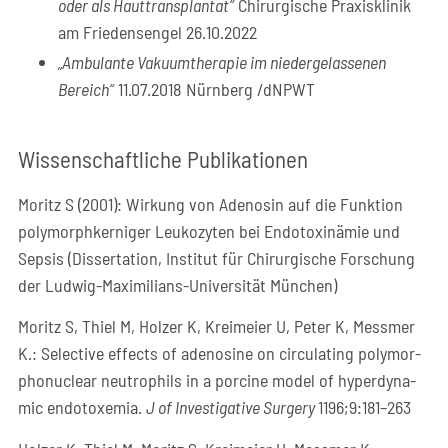
oder als Haut­trans­plan­tat“
Chir­ur­gi­sche Pra­xis­kli­nik
am Frie­dens­en­gel 26.10.2022
„Ambu­lan­te Vaku­um­the­ra­pie im nie­der­ge­las­se­nen
Bereich“
11.07.2018 Nürn­berg /dNPWT
Wis­sen­schaft­li­che Publikationen
Moritz S (2001): Wir­kung von Ade­no­sin auf die Funk­ti­on
poly­morph­ker­ni­ger Leu­ko­zy­ten bei Endo­to­xin­ämie und
Sep­sis (Dis­ser­ta­ti­on, Insti­tut für Chir­ur­gi­sche For­schung
der Lud­wig-Maxi­mi­li­ans-Uni­ver­si­tät München)
Moritz S, Thiel M, Hol­zer K, Krei­mei­er U, Peter K, Mess­mer
K.: Sel­ec­ti­ve effects of ade­no­si­ne on cir­cu­la­ting poly­mor­
pho­nu­clear neu­tro­phils in a por­ci­ne model of hyper­dy­na­
mic endo­to­xe­mia.
J of Inves­ti­ga­ti­ve Sur­gery
1196;9:181–263