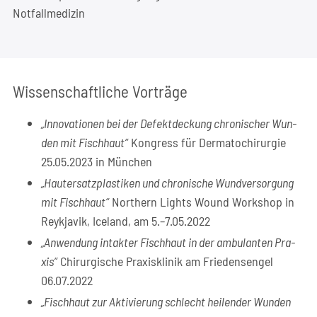
Notfallmedizin
Wis­sen­schaft­li­che Vorträge
„Inno­va­tio­nen bei der Defekt­de­ckung chro­ni­scher Wun­
den mit Fisch­haut“
Kon­gress für Der­ma­to­chir­ur­gie
25.05.2023 in München
„Haut­er­satz­plas­ti­ken und chro­ni­sche Wund­ver­sor­gung
mit Fisch­haut“
Nor­t­hern Lights Wound Work­shop in
Reykja­vik, Ice­land, am 5.–7.05.2022
„Anwen­dung intak­ter Fisch­haut in der ambu­lan­ten Pra­
xis“
Chir­ur­gi­sche Pra­xis­kli­nik am Frie­dens­en­gel
06.07.2022
„Fisch­haut zur Akti­vie­rung schlecht hei­len­der Wun­den