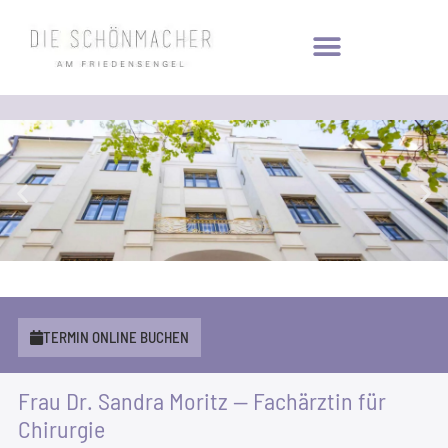
Fach­arzt­pra­xis für ästhe­ti­sche Medi­zin und Kos­me­tik in Mün­chen Bogen­hau­sen —
TER­MIN ONLINE BUCHEN
Dr. San­dra Moritz
Frau Dr. San­dra Moritz — Fach­ärz­tin für
Chirurgie