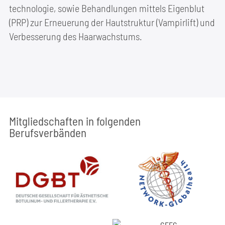
tech­no­lo­gie, sowie Behand­lun­gen mit­tels Eigen­blut
(PRP) zur Erneue­rung der Haut­struk­tur (Vam­pir­lift) und
Ver­bes­se­rung des Haarwachstums.
Mit­glied­schaf­ten in fol­gen­den
Berufsverbänden