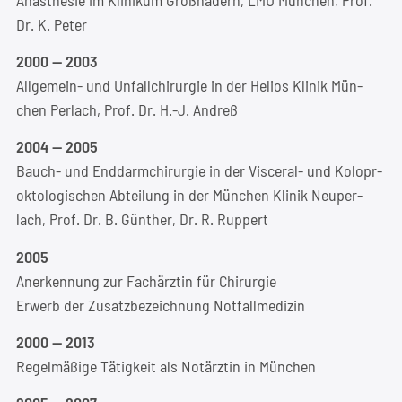
Dr. K. Peter
2000 — 2003
All­ge­mein- und Unfall­chir­ur­gie in der Heli­os Kli­nik Mün­
chen Per­lach, Prof. Dr. H.-J. Andreß
2004 — 2005
Bauch- und End­darm­chir­ur­gie in der Vis­ce­ral- und Kolo­pr­
ok­to­lo­gi­schen Abtei­lung in der Mün­chen Kli­nik Neu­per­
lach, Prof. Dr. B. Gün­ther, Dr. R. Ruppert
2005
Aner­ken­nung zur Fach­ärz­tin für Chir­ur­gie
Erwerb der Zusatz­be­zeich­nung Notfallmedizin
2000 — 2013
Regel­mä­ßi­ge Tätig­keit als Not­ärz­tin in München