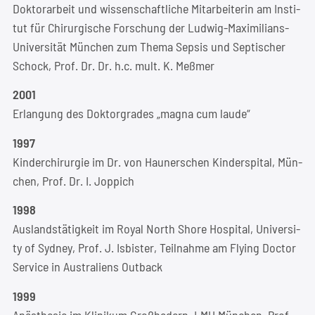
Dok­tor­ar­beit und wis­sen­schaft­li­che Mit­ar­bei­te­rin am Insti­
tut für Chir­ur­gi­sche For­schung der Lud­wig-Maxi­mi­li­ans-
Uni­ver­si­tät Mün­chen zum The­ma Sep­sis und Sep­ti­scher
Schock, Prof. Dr. Dr. h.c. mult. K. Meßmer
2001
Erlan­gung des Dok­tor­gra­des „magna cum laude“
1997
Kin­der­chir­ur­gie im Dr. von Hau­ner­schen Kin­der­spi­tal, Mün­
chen, Prof. Dr. I. Joppich
1998
Aus­lands­tä­tig­keit im Roy­al North Shore Hos­pi­tal, Uni­ver­si­
ty of Syd­ney, Prof. J. Isbis­ter, Teil­nah­me am Fly­ing Doc­tor
Ser­vice in Aus­tra­li­ens Outback
1999
Anäs­the­sie im Kli­ni­kum Groß­ha­dern, LMU Mün­chen, Prof.