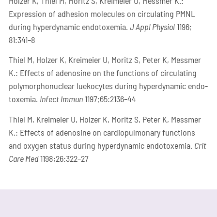
Hol­zer K, Thiel M, Moritz S, Krei­mei­er U, Mess­mer K.:
Expres­si­on of adhe­si­on mole­cu­les on cir­cu­la­ting PMNL
during hyper­dy­na­mic endo­to­xe­mia.
J Appl Phy­si­ol
1196;
81:341–8
Thiel M, Hol­zer K, Krei­mei­er U, Moritz S, Peter K, Mess­mer
K.: Effects of ade­no­si­ne on the func­tions of cir­cu­la­ting
poly­mor­pho­nu­clear lue­ko­cytes during hyper­dy­na­mic endo­
to­xe­mia.
Infect Immun
1197;65:2136–44
Thiel M, Krei­mei­er U, Hol­zer K, Moritz S, Peter K, Mess­mer
K.: Effects of ade­no­si­ne on car­dio­pul­mo­na­ry func­tions
and oxy­gen sta­tus during hyper­dy­na­mic endo­to­xe­mia.
Crit
Care Med
1198;26:322–27