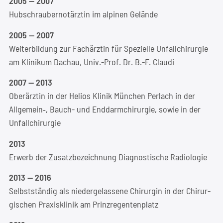
2005 — 2007
Hub­schrau­ber­not­ärz­tin im alpi­nen Gelände
2005 — 2007
Wei­ter­bil­dung zur Fach­ärz­tin für Spe­zi­el­le Unfall­chir­ur­gie
am Kli­ni­kum Dach­au, Univ.-Prof. Dr. B.-F. Claudi
2007 — 2013
Ober­ärz­tin in der Heli­os Kli­nik Mün­chen Per­lach in der
Allgemein‑, Bauch- und End­darm­chir­ur­gie, sowie in der
Unfallchirurgie
2013
Erwerb der Zusatz­be­zeich­nung Dia­gnos­ti­sche Radiologie
2013 — 2016
Selbst­stän­dig als nie­der­ge­las­se­ne Chir­ur­gin in der Chir­ur­
gi­schen Pra­xis­kli­nik am Prinzregentenplatz