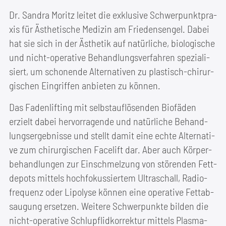
Dr. San­dra Moritz lei­tet die exklu­si­ve Schwer­punkt­pra­
xis für Ästhe­ti­sche Medi­zin am Frie­dens­en­gel. Dabei
hat sie sich in der Ästhe­tik auf natür­li­che, bio­lo­gi­sche
und nicht-ope­ra­ti­ve Behand­lungs­ver­fah­ren spe­zia­li­
siert, um scho­nen­de Alter­na­ti­ven zu plas­tisch-chir­ur­
gi­schen Ein­grif­fen anbie­ten zu können.
Das Faden­lif­ting mit selbst­auf­lö­sen­den Bio­fä­den
erzielt dabei her­vor­ra­gen­de und natür­li­che Behand­
lungs­er­geb­nis­se und stellt damit eine ech­te Alter­na­ti­
ve zum chir­ur­gi­schen Face­lift dar. Aber auch Kör­per­
be­hand­lun­gen zur Ein­schmel­zung von stö­ren­den Fett­
de­pots mit­tels hoch­fo­kus­sier­tem Ultra­schall, Radio­
fre­quenz oder Lipo­ly­se kön­nen eine ope­ra­ti­ve Fett­ab­
sau­gung erset­zen. Wei­te­re Schwer­punk­te bil­den die
nicht-ope­ra­ti­ve Schlupf­lid­kor­rek­tur mit­tels Plas­ma­